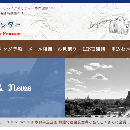
。ハイクオリティ、専門留学etc..
も随時開催中！
リング予約
メール相談・お見積り
LINE相談
申込む
 News
ュース
>
NEWS
>
新春お年玉企画 抽選で往復航空券が当たる！さらに全員3,