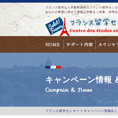
フランス留学なら手数料無料のフランス留学センター
あなたの希望に併せて適切な学校をご提案。説明会
HOME
サポート内容
カウンセ
キャンペーン情報 &
Campain & News
フランス留学センター
>
キャンペーン情報&ニ