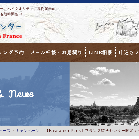
。ハイクオリティ、専門留学etc..
も随時開催中！
リング予約
メール相談・お見積り
LINE相談
申込む
 News
ュース
>
キャンペーン
>
【Bayswater Paris】フランス留学センター限定