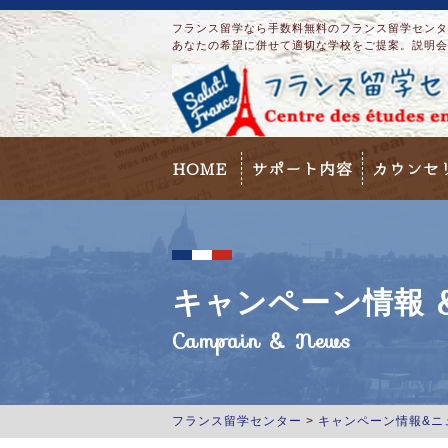
フランス留学なら手数料無料のフランス留学センター
あなたの希望に併せて適切な学校をご提案。説明会
HOME
サポート内容
カウンセ
キャンペーン情報 &
Campain & News
フランス留学センター
>
キャンペーン情報&ニ