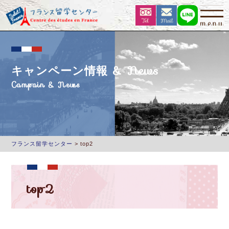
キャンペーン情報 & News
Campain & News
フランス留学センター
>
top2
top2