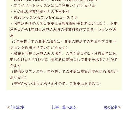
・プライベートレッスンにはご利用いただけません
・その他の授業料割引との併用不可
・週20レッスンもフルタイムコースです
・お申込み後の入学日変更に回数制限や手数料などはなく、お申
込み日から1年間はお申込み時の授業料及びプロモーションを適
用
（1年を超えての変更の場合は、変更の時点での料金やプロモー
ションを適用させていただきます）
・滞在も同時にお申込みの場合、入学予定日の1ヶ月前までにお
申し付けいただければ、基本的に差額なしで変更を承ることがで
きます
（提携レジデンスや、年を跨いでの変更は差額が発生する場合が
あります）
（空室がない場合がありますので、ご変更はお早めに）
≪
前の記事
記事一覧へ戻る
次の記事
≫