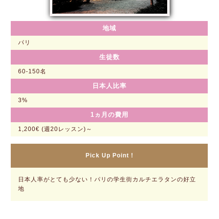
地域
パリ
生徒数
60-150名
日本人比率
3%
1ヵ月の費用
1,200€ (週20レッスン)～
Pick Up Point !
日本人率がとても少ない！パリの学生街カルチエラタンの好立
地