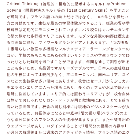
Critical Thinking（論理的・構造的に思考するスキル）やProblem
Solving（問題解決スキル）等の【21st Century Skills】を学ぶこと
が可能です。フランス語力の向上だけではなく、＋αの学びを得たい
方にお勧めです。生徒が最良の学習体験ができるよう、授業の質や学
校施設は定期的にモニターされています。パリ校舎はカルチエタン中
心部の静かな歩行者エリアにあります。モダンな外観の内部は歴史あ
る雰囲気に満ち、ブドワールグランドピアノもあります。7つの明る
く素晴らしい教室や多機能なマルチメディア・ラーニングセンターの
ほか、学校のあちこちにある心地よいサンテラスや学生ラウンジでゆ
ったりとした時間を過ごすことができます。年間を通して割引が出る
ことも多いため、高品質ですがリーズナブルです。日本人の生徒様は
他の学校に比べて比較的少なく、主にヨーロッパ、南米エリア、スイ
スなどの生徒様が多い傾向にあります。校舎はセーヌ川から少しカル
チエラタンエリアに入った場所にあり、多くのカフェやお店で賑わう
場所に位置しています。エリア的には賑わうエリアですが、校舎自体
は静かでおしゃれなサロン・ド・テが同じ敷地内にあり、とても落ち
着いた雰囲気です。校舎の同じ別棟には現地のビジネススクールが入
っているため、お昼休みになると中庭や2階の踊り場(ベランダ)のよ
うな部分に多くのフランス人の生徒様が集まります。また生徒専用の
ウェブページがあり、ログインすることで1週間分の授業の内容や1
か月分の放課後または週末のアクティビティ情報、フランス語のエク