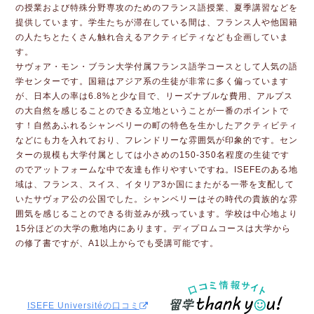
の授業および特殊分野専攻のためのフランス語授業、夏季講習などを
提供しています。学生たちが滞在している間は、フランス人や他国籍
の人たちとたくさん触れ合えるアクティビティなども企画していま
す。
サヴォア・モン・ブラン大学付属フランス語学コースとして人気の語
学センターです。国籍はアジア系の生徒が非常に多く偏っています
が、日本人の率は6.8%と少な目で、リーズナブルな費用、アルプス
の大自然を感じることのできる立地ということが一番のポイントで
す！自然あふれるシャンベリーの町の特色を生かしたアクティビティ
などにも力を入れており、フレンドリーな雰囲気が印象的です。セン
ターの規模も大学付属としては小さめの150-350名程度の生徒です
のでアットフォームな中で友達も作りやすいですね。ISEFEのある地
域は、フランス、スイス、イタリア3か国にまたがる一帯を支配して
いたサヴォア公の公国でした。シャンベリーはその時代の貴族的な雰
囲気を感じることのできる街並みが残っています。学校は中心地より
15分ほどの大学の敷地内にあります。ディプロムコースは大学から
の修了書ですが、A1以上からでも受講可能です。
ISEFE Universitéの口コミ