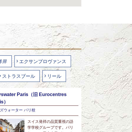
洋岸
エクサンプロヴァンス
ストラスブール
リール
swater Paris（旧 Eurocentres
ris）
ズウォーター パリ校
スイス発祥の品質重視の語
学学校グループです。パリ