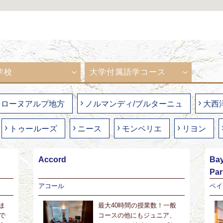
学校
大学付属語学コース
ローヌアルプ地方
ノルマンディ/ブルターニュ
大西
トゥールーズ
ニース
モンペリエ
リヨン
Accord
Bay
Pa
アコール
ベイ
ま
最大40時間の授業数！一般
で
コースの他にもジュニア、