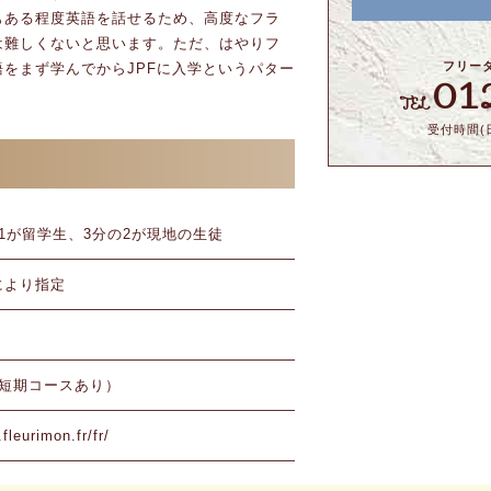
もある程度英語を話せるため、高度なフラ
は難しくないと思います。ただ、はやりフ
フリー
をまず学んでからJPFに入学というパター
01
TEL
受付時間(日
1が留学生、3分の2が現地の生徒
により指定
他短期コースあり）
fleurimon.fr/fr/