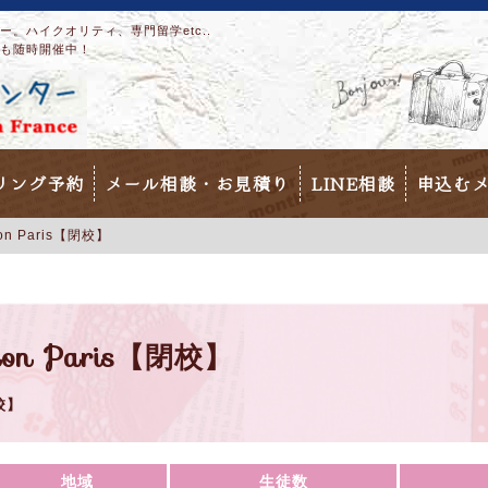
。ハイクオリティ、専門留学etc..
も随時開催中！
リング予約
メール相談・お見積り
LINE相談
申込む
imon Paris【閉校】
rimon Paris【閉校】
校】
地域
生徒数