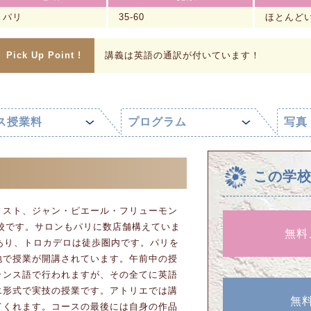
パリ
35-60
ほとんど
Pick Up Point !
講義は英語の通訳が付いています！
ス授業料
プログラム
写真
この学
ィスト、ジャン・ピエール・フリューモン
学校です。サロンもパリに数店舗構えていま
無料
あり、トロカデロは徒歩圏内です。パリを
地で授業が開講されています。午前中の授
ランス語で行われますが、その全てに英語
エ形式で実技の授業です。アトリエでは講
無
てくれます。コースの最後には自身の作品