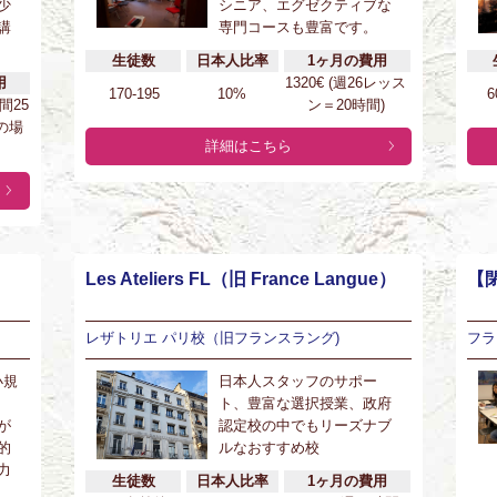
少
シニア、エグゼクティブな
講
専門コースも豊富です。
生徒数
日本人比率
1ヶ月の費用
用
1320€ (週26レッス
170-195
10%
6
時間25
ン＝20時間)
の場
詳細はこちら
Les Ateliers FL（旧 France Langue）
【閉
レザトリエ パリ校（旧フランスラング)
フラ
小規
日本人スタッフのサポー
ト、豊富な選択授業、政府
が
認定校の中でもリーズナブ
的
ルなおすすめ校
力
生徒数
日本人比率
1ヶ月の費用