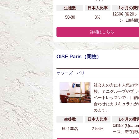
生徒数
日本人比率
1ヶ月の費
1260€ (週20
50-80
3%
ン=18時間
詳細はこちら
OISE Paris（閉校）
オワーズ パリ
社会人の方にも人気の学
校。ミニグループやプラ
ベートレッスンで、目的
合わせたカリキュラムが
めます。
生徒数
日本人比率
1ヶ月の費
€8152 (Quator
60-100名
2.55%
ース、滞在費込