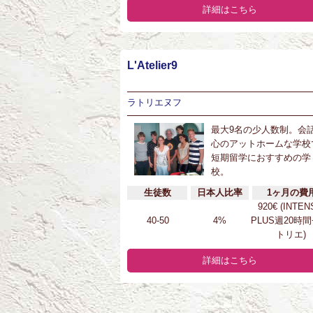
詳細はこちら
L'Atelier9
ラトリエヌフ
最大9名の少人数制。会
心のアットホームな学校
短期留学におすすめの学
校。
生徒数
日本人比率
1ヶ月の費
920€ (INTEN
40-50
4%
PLUS週20時間
トリエ)
詳細はこちら