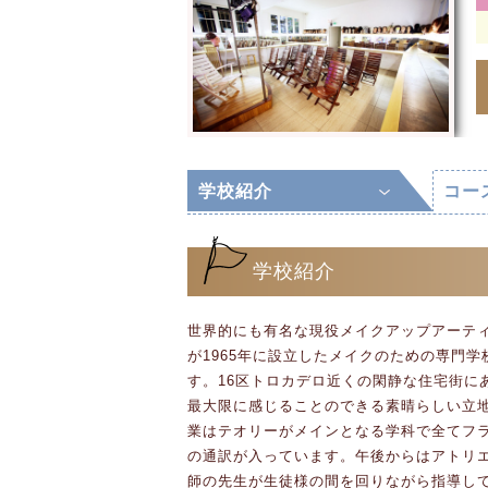
学校紹介
コー
学校紹介
世界的にも有名な現役メイクアップアーテ
が1965年に設立したメイクのための専門
す。16区トロカデロ近くの閑静な住宅街に
最大限に感じることのできる素晴らしい立
業はテオリーがメインとなる学科で全てフ
の通訳が入っています。午後からはアトリ
師の先生が生徒様の間を回りながら指導し