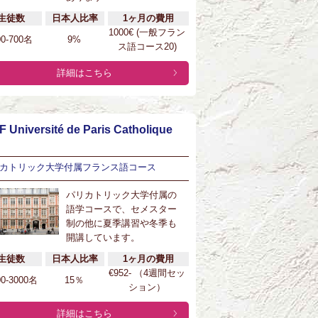
生徒数
日本人比率
1ヶ月の費用
1000€ (一般フラン
00-700名
9%
ス語コース20)
詳細はこちら
F Université de Paris Catholique
カトリック大学付属フランス語コース
パリカトリック大学付属の
語学コースで、セメスター
制の他に夏季講習や冬季も
開講しています。
生徒数
日本人比率
1ヶ月の費用
€952- （4週間セッ
00-3000名
15％
ション）
詳細はこちら