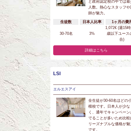
と政府認定校の中では最
人数。熱心なスタッフや
師が魅力。
生徒数
日本人比率
1ヶ月の費
1,072€ (週15
30-70名
3%
歳以下ユース
合)
詳細はこちら
LSI
エルエスアイ
全生徒が30-60名ほどの
模校です。日本人が少な
く、通年でキャンペーン
でることが多いため比較
リーズナブルな価格が魅
です。