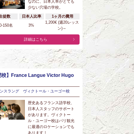
なのに、日本人率がとても
少ない穴場の学校。
生徒数
日本人比率
1ヶ月の費用
1,200€ (週20レッス
0-150名
3%
ン)～
詳細はこちら
校】France Langue Victor Hugo
ンスラング ヴィクトール・ユーゴー校
歴史あるフランス語学校、
日本人スタッフのサポート
があります。ヴィクトー
ル・ユーゴー校はパリ観光
に最適のロケーションでも
あります！