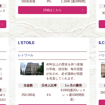
160名前後
8%
1,160€ (週20時間)
用
詳細はこちら
レッス
3
)
L’ETOILE
ILC
レトワール
パリ
40年以上の歴史を持つ老舗
イ
の学校。担任制、毎日宿題
に
が出され、必ず講師が宿題
組
を見直してくれます。
生徒数
日本人比率
1ヶ月の費用
用
€1000(週20レッス
25
ialコ
250-280名
4％
ン ＝週15時間程
み)
度）