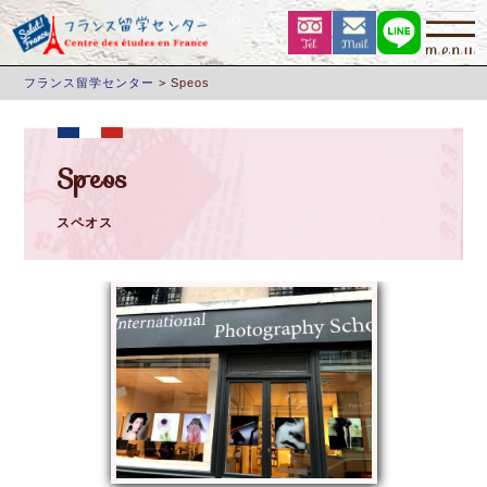
フランス留学センター
>
Speos
Speos
スペオス