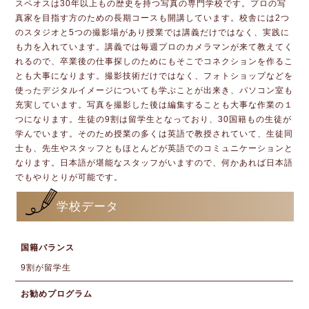
スペオスは30年以上もの歴史を持つ写真の専門学校です。プロの写
真家を目指す方のための長期コースも開講しています。校舎には2つ
のスタジオと5つの撮影場があり授業では講義だけではなく、実践に
も力を入れています。講義では毎週プロのカメラマンが来て教えてく
れるので、卒業後の仕事探しのためにもそこでコネクションを作るこ
とも大事になります。撮影技術だけではなく、フォトショップなどを
使ったデジタルイメージについても学ぶことが出来き、パソコン室も
充実しています。写真を撮影した後は編集することも大事な作業の１
つになります。生徒の9割は留学生となっており、30国籍もの生徒が
学んでいます。そのため授業の多くは英語で教授されていて、生徒同
士も、先生やスタッフともほとんどが英語でのコミュニケーションと
なります。日本語が堪能なスタッフがいますので、何かあれば日本語
でもやりとりが可能です。
学校データ
国籍バランス
9割が留学生
お勧めプログラム