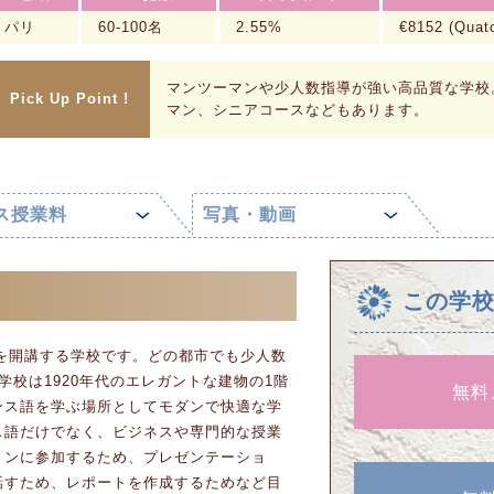
パリ
60-100名
2.55%
€8152 (Qu
マンツーマンや少人数指導が強い高品質な学校
Pick Up Point !
マン、シニアコースなどもあります。
ス授業料
写真・動画
この学
スを開講する学校です。どの都市でも少人数
学校は1920年代のエレガントな建物の1階
無料
ンス語を学ぶ場所としてモダンで快適な学
ス語だけでなく、ビジネスや専門的な授業
ョンに参加するため、プレゼンテーショ
話すため、レポートを作成するためなど目