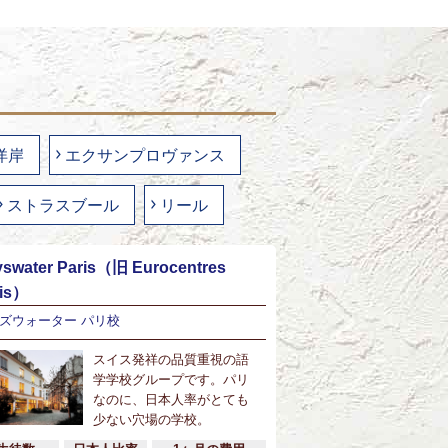
洋岸
エクサンプロヴァンス
ストラスブール
リール
swater Paris（旧 Eurocentres
ris）
ズウォーター パリ校
スイス発祥の品質重視の語
学学校グループです。パリ
なのに、日本人率がとても
少ない穴場の学校。