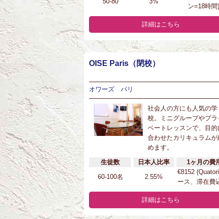
50-80
3%
ン=18時間
詳細はこちら
OISE Paris（閉校）
オワーズ パリ
社会人の方にも人気の学
校。ミニグループやプラ
ベートレッスンで、目的
合わせたカリキュラムが
めます。
生徒数
日本人比率
1ヶ月の費
€8152 (Quator
60-100名
2.55%
ース、滞在費込
詳細はこちら