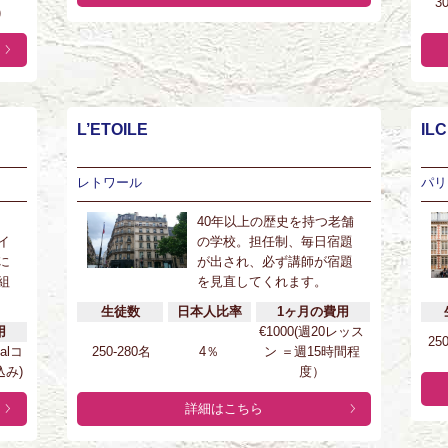
3
)
L’ETOILE
ILC
レトワール
パリ
40年以上の歴史を持つ老舗
イ
の学校。担任制、毎日宿題
に
が出され、必ず講師が宿題
組
を見直してくれます。
生徒数
日本人比率
1ヶ月の費用
用
€1000(週20レッス
25
ialコ
250-280名
4％
ン ＝週15時間程
み)
度）
詳細はこちら