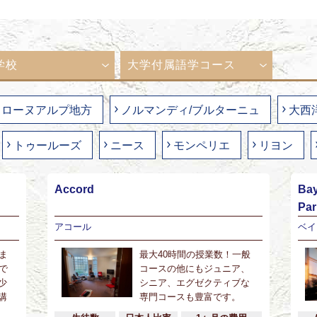
学校
大学付属語学コース
ローヌアルプ地方
ノルマンディ/ブルターニュ
大西
トゥールーズ
ニース
モンペリエ
リヨン
Accord
Bay
Pa
アコール
ベイ
ま
最大40時間の授業数！一般
で
コースの他にもジュニア、
少
シニア、エグゼクティブな
講
専門コースも豊富です。