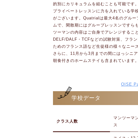
的別にカリキュラムを組むことも可能です
プライベートレッスンに力を入れている学校
がございます。Quatrialは最大4名のグ
ムで、閑散期にはグループレッスンですら
ツーマンの内容はご自身でアレンジするこ
DELF/DALF・TCFなどの試験対策、
ためのフランス語など生徒様の様々なニー
さらに、11月から3月までの間にはっシニ
朝食付きのホームステイも含まれています
OISE 
学校データ
マンツーマ
クラス人数
ス