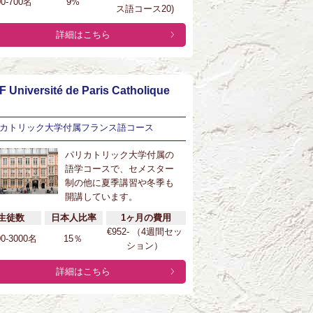
00-700名
9%
ス語コース20)
詳細はこちら
F Université de Paris Catholique
カトリック大学付属フランス語コース
パリカトリック大学付属の
語学コースで、セメスター
制の他に夏季講習や冬季も
開講しています。
生徒数
日本人比率
1ヶ月の費用
€952- （4週間セッ
00-3000名
15％
ション）
詳細はこちら