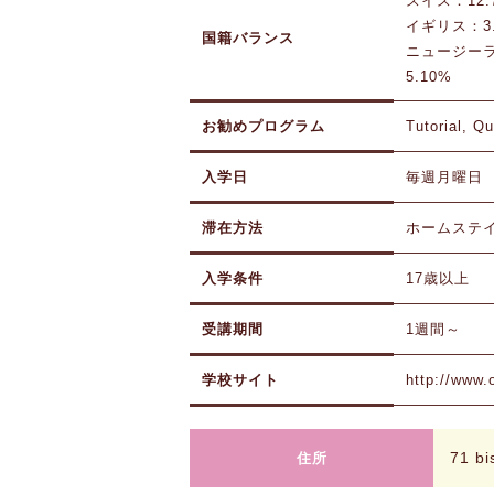
スイス：12.
イギリス：3.
国籍バランス
ニュージーラ
5.10%
お勧めプログラム
Tutorial,
入学日
毎週月曜日
滞在方法
ホームステイ
入学条件
17歳以上
受講期間
1週間～
学校サイト
http://www.
71 bi
住所