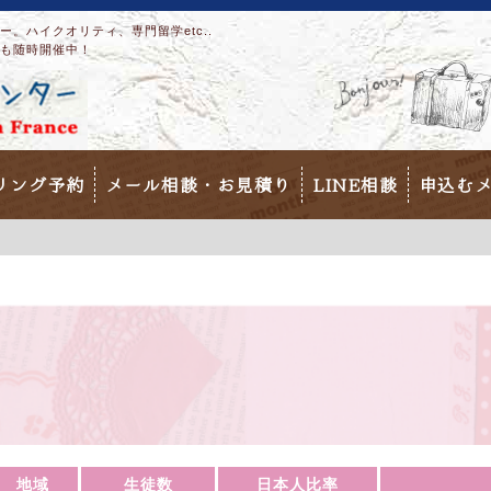
。ハイクオリティ、専門留学etc..
も随時開催中！
リング予約
メール相談・お見積り
LINE相談
申込む
）
地域
生徒数
日本人比率