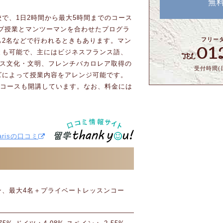
無
。
で、1日2時間から最大5時間までのコース
ループ授業とマンツーマンを合わせたプログラ
フリー
も2名などで行われるときもあります。マン
01
とも可能で、主にはビジネスフランス語、
TEL
フランス文化・文明、フレンチバカロレア取得の
受付時間(日
ズによって授業内容をアレンジ可能です。
アコースも開講しています。なお、料金には
。
Parisの口コミ
ン、最大4名＋プライベートレッスンコー