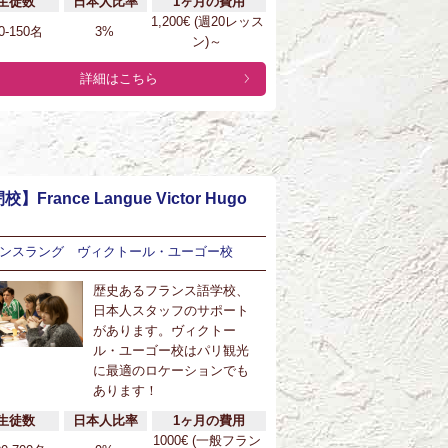
生徒数
日本人比率
1ヶ月の費用
1,200€ (週20レッス
0-150名
3%
ン)～
詳細はこちら
校】France Langue Victor Hugo
ンスラング ヴィクトール・ユーゴー校
歴史あるフランス語学校、
日本人スタッフのサポート
があります。ヴィクトー
ル・ユーゴー校はパリ観光
に最適のロケーションでも
あります！
生徒数
日本人比率
1ヶ月の費用
1000€ (一般フラン