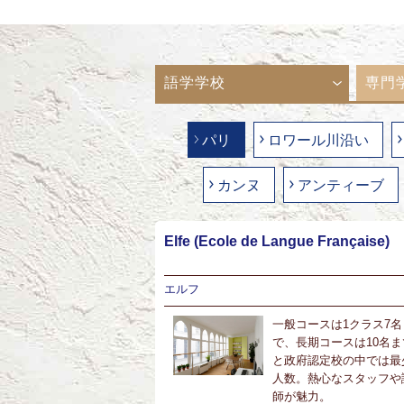
語学学校
専門
パリ
ロワール川沿い
カンヌ
アンティーブ
Elfe (Ecole de Langue Française)
エルフ
一般コースは1クラス7名
で、長期コースは10名ま
と政府認定校の中では最
人数。熱心なスタッフや
師が魅力。