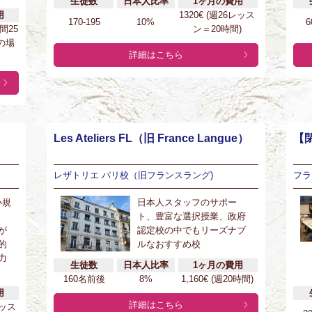
生徒数
日本人比率
1ヶ月の費用
用
1320€ (週26レッス
170-195
10%
6
時間25
ン＝20時間)
の場
詳細はこちら
Les Ateliers FL（旧 France Langue）
【閉
レザトリエ パリ校（旧フランスラング)
フラ
小規
日本人スタッフのサポー
ト、豊富な選択授業、政府
が
認定校の中でもリーズナブ
的
ルなおすすめ校
力
生徒数
日本人比率
1ヶ月の費用
160名前後
8%
1,160€ (週20時間)
用
詳細はこちら
レッス