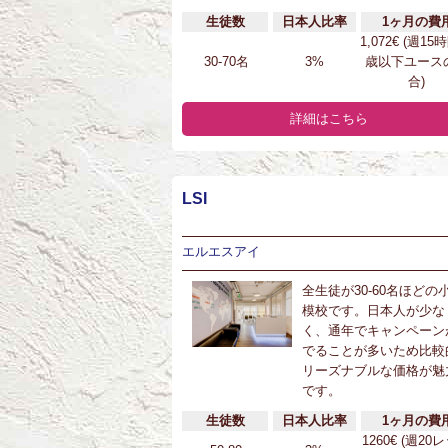
生徒数
日本人比率
1ヶ月の費
1,072€ (週15
30-70名
3%
歳以下ユース
合)
詳細はこちら
LSI
エルエスアイ
全生徒が30-60名ほどの
模校です。日本人が少な
く、通年でキャンペーン
でることが多いため比較
リーズナブルな価格が魅
です。
生徒数
日本人比率
1ヶ月の費
1260€ (週20