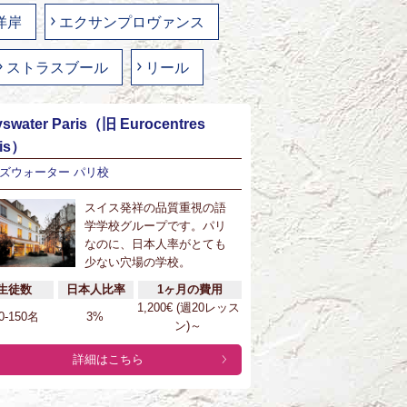
洋岸
エクサンプロヴァンス
ストラスブール
リール
swater Paris（旧 Eurocentres
ris）
ズウォーター パリ校
スイス発祥の品質重視の語
学学校グループです。パリ
なのに、日本人率がとても
少ない穴場の学校。
生徒数
日本人比率
1ヶ月の費用
1,200€ (週20レッス
0-150名
3%
ン)～
詳細はこちら