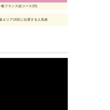
 (一般フランス語コース20)
級エリア16区に位置する人気校