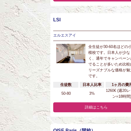
LSI
エルエスアイ
全生徒が30-60名ほどの
模校です。日本人が少な
く、通年でキャンペーン
でることが多いため比較
リーズナブルな価格が魅
です。
生徒数
日本人比率
1ヶ月の費
1260€ (週20
50-80
3%
ン=18時間
詳細はこちら
OISE Paris（閉校）