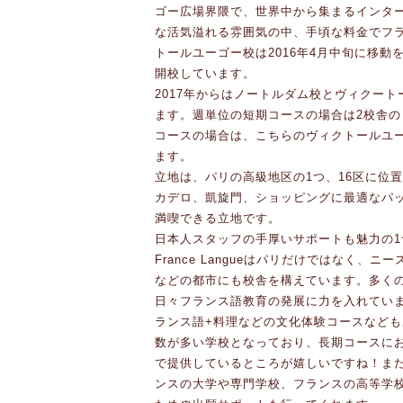
ゴー広場界隈で、世界中から集まるインタ
な活気溢れる雰囲気の中、手頃な料金でフ
トールユーゴー校は2016年4月中旬に移
開校しています。
2017年からはノートルダム校とヴィクー
ます。週単位の短期コースの場合は2校舎
コースの場合は、こちらのヴィクトールユ
ます。
立地は、パリの高級地区の1つ、16区に位
カデロ、凱旋門、ショッピングに最適なパ
満喫できる立地です。
日本人スタッフの手厚いサポートも魅力の1
France Langueはパリだけではなく
などの都市にも校舎を構えています。多く
日々フランス語教育の発展に力を入れてい
ランス語+料理などの文化体験コースなど
数が多い学校となっており、長期コースに
で提供しているところが嬉しいですね！ま
ンスの大学や専門学校、フランスの高等学