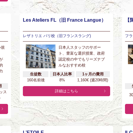
Les Ateliers FL（旧 France Langue）
【閉
レザトリエ パリ校（旧フランスラング)
フラ
小規
日本人スタッフのサポー
ト、豊富な選択授業、政府
が
認定校の中でもリーズナブ
的
ルなおすすめ校
力
生徒数
日本人比率
1ヶ月の費用
160名前後
8%
1,160€ (週20時間)
用
詳細はこちら
レッス
3
)
L’ETOILE
ILC