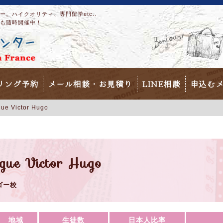
。ハイクオリティ、専門留学etc..
も随時開催中！
リング予約
メール相談・お見積り
LINE相談
申込む
e Victor Hugo
ue Victor Hugo
ゴー校
地域
生徒数
日本人比率