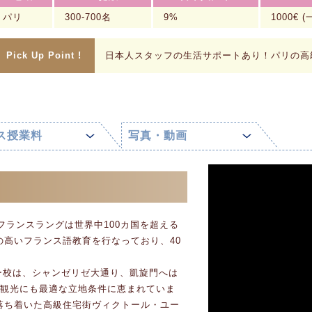
パリ
300-700名
9%
1000€
Pick Up Point !
日本人スタッフの生活サポートあり！パリの高
ス授業料
写真・動画
gueフランスラングは世界中100カ国を超える
の高いフランス語教育を行なっており、40
ー校は、シャンゼリゼ大通り、凱旋門へは
リ観光にも最適な立地条件に恵まれていま
落ち着いた高級住宅街ヴィクトール・ユー