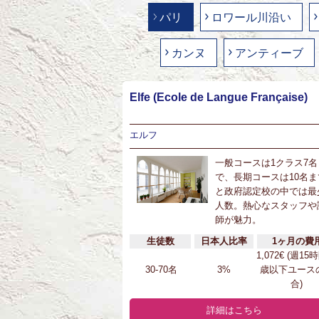
パリ
ロワール川沿い
カンヌ
アンティーブ
Elfe (Ecole de Langue Française)
エルフ
一般コースは1クラス7名
で、長期コースは10名ま
と政府認定校の中では最
人数。熱心なスタッフや
師が魅力。
生徒数
日本人比率
1ヶ月の費
1,072€ (週15
30-70名
3%
歳以下ユース
合)
詳細はこちら