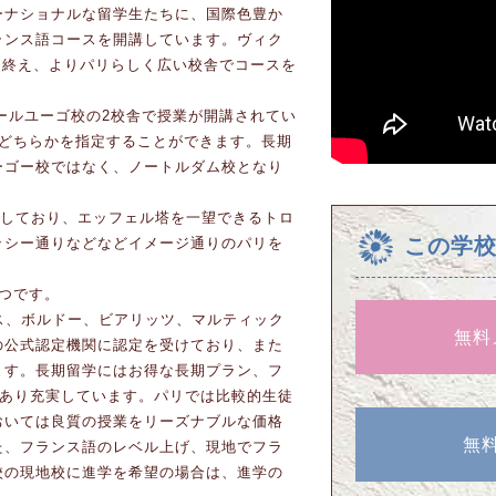
ーナショナルな留学生たちに、国際色豊か
ランス語コースを開講しています。ヴィク
動を終え、よりパリらしく広い校舎でコースを
トールユーゴ校の2校舎で授業が開講されてい
のどちらかを指定することができます。長期
ーゴー校ではなく、ノートルダム校となり
置しており、エッフェル塔を一望できるトロ
この学
ッシー通りなどなどイメージ通りのパリを
つです。
、ニース、ボルドー、ビアリッツ、マルティック
無料
の公式認定機関に認定を受けており、また
ます。長期留学にはお得な長期プラン、フ
もあり充実しています。パリでは比較的生徒
おいては良質の授業をリーズナブルな価格
無
た、フランス語のレベル上げ、現地でフラ
校の現地校に進学を希望の場合は、進学の