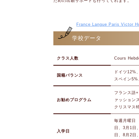
ための出願サポートも行ってくれます。
France Langue Paris Victo
学校データ
クラス人数
Cours Heb
ドイツ12%
国籍バランス
スペイン5%
フランス語+ガス
お勧めプログラム
ァッション
クリスマス
毎週月曜日 
日、3月1日、
入学日
日、8月2日、