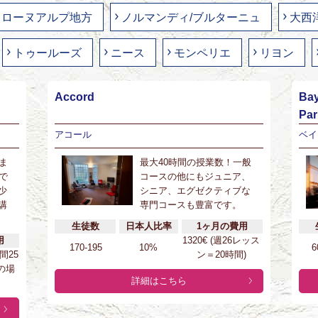
ローヌアルプ地方
ノルマンディ/ブルターニュ
大西
トゥールーズ
ニース
モンペリエ
リヨン
Accord
Bay
Pa
アコール
ベイ
ま
最大40時間の授業数！一般
で
コースの他にもジュニア、
少
シニア、エグゼクティブな
講
専門コースも豊富です。
生徒数
日本人比率
1ヶ月の費用
用
1320€ (週26レッス
170-195
10%
6
時間25
ン＝20時間)
の場
詳細はこちら