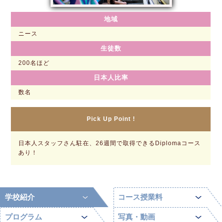
地域
ニース
生徒数
200名ほど
日本人比率
数名
Pick Up Point !
日本人スタッフさん駐在、26週間で取得できるDiplomaコース
あり！
学校紹介
コース授業料
プログラム
写真・動画