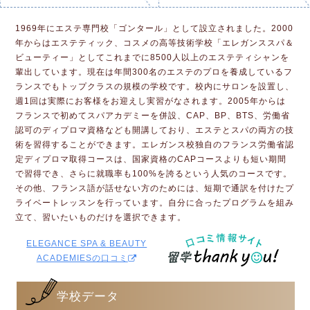
1969年にエステ専門校「ゴンタール」として設立されました。2000
年からはエステティック、コスメの高等技術学校「エレガンススパ＆
ビューティー」としてこれまでに8500人以上のエステティシャンを
輩出しています。現在は年間300名のエステのプロを養成しているフ
ランスでもトップクラスの規模の学校です。校内にサロンを設置し、
週1回は実際にお客様をお迎えし実習がなされます。2005年からは
フランスで初めてスパアカデミーを併設、CAP、BP、BTS、労働省
認可のディプロマ資格なども開講しており、エステとスパの両方の技
術を習得することができます。エレガンス校独自のフランス労働省認
定ディプロマ取得コースは、国家資格のCAPコースよりも短い期間
で習得でき、さらに就職率も100%を誇るという人気のコースです。
その他、フランス語が話せない方のためには、短期で通訳を付けたプ
ライベートレッスンを行っています。自分に合ったプログラムを組み
立て、習いたいものだけを選択できます。
ELEGANCE SPA & BEAUTY
ACADEMIESの口コミ
学校データ