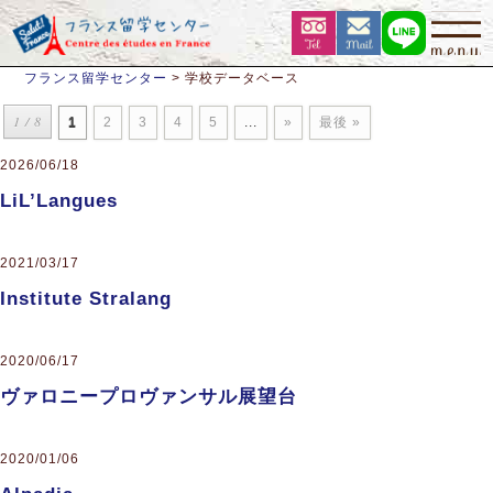
フランス留学センター
>
学校データベース
1 / 8
1
2
3
4
5
...
»
最後 »
2026/06/18
LiL’Langues
2021/03/17
Institute Stralang
2020/06/17
ヴァロニープロヴァンサル展望台
2020/01/06