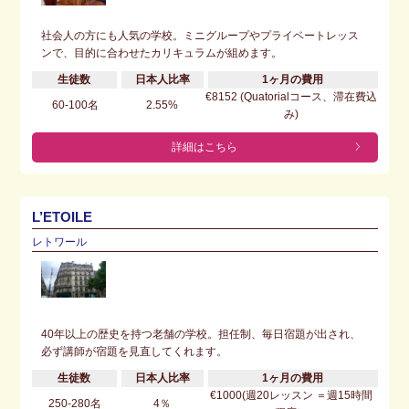
社会人の方にも人気の学校。ミニグループやプライベートレッス
ンで、目的に合わせたカリキュラムが組めます。
生徒数
日本人比率
1ヶ月の費用
€8152 (Quatorialコース、滞在費込
60-100名
2.55%
み)
詳細はこちら
L’ETOILE
レトワール
40年以上の歴史を持つ老舗の学校。担任制、毎日宿題が出され、
必ず講師が宿題を見直してくれます。
生徒数
日本人比率
1ヶ月の費用
€1000(週20レッスン ＝週15時間
250-280名
4％