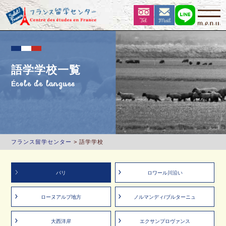
語学学校一覧
École de langues
フランス留学センター
>
語学学校
パリ
ロワール川沿い
ローヌアルプ地方
ノルマンディ/ブルターニュ
大西洋岸
エクサンプロヴァンス