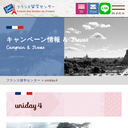
キャンペーン情報 & News
Campain & News
フランス留学センター
>
uniday4
uniday4