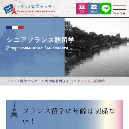
シニアフランス語留学
Programme pour les séniors
フランス留学センター
>
留学情報目次
>
シニアフランス語留学
フランス留学に年齢は関係な
い！