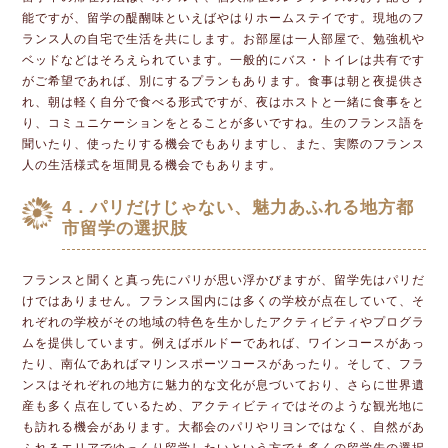
能ですが、留学の醍醐味といえばやはりホームステイです。現地のフ
ランス人の自宅で生活を共にします。お部屋は一人部屋で、勉強机や
ベッドなどはそろえられています。一般的にバス・トイレは共有です
がご希望であれば、別にするプランもあります。食事は朝と夜提供さ
れ、朝は軽く自分で食べる形式ですが、夜はホストと一緒に食事をと
り、コミュニケーションをとることが多いですね。生のフランス語を
聞いたり、使ったりする機会でもありますし、また、実際のフランス
人の生活様式を垣間見る機会でもあります。
4．パリだけじゃない、魅力あふれる地方都
市留学の選択肢
フランスと聞くと真っ先にパリが思い浮かびますが、留学先はパリだ
けではありません。フランス国内には多くの学校が点在していて、そ
れぞれの学校がその地域の特色を生かしたアクティビティやプログラ
ムを提供しています。例えばボルドーであれば、ワインコースがあっ
たり、南仏であればマリンスポーツコースがあったり。そして、フラ
ンスはそれぞれの地方に魅力的な文化が息づいており、さらに世界遺
産も多く点在しているため、アクティビティではそのような観光地に
も訪れる機会があります。大都会のパリやリヨンではなく、自然があ
ふれるエリアでゆっくり留学したいという方でも多くの留学先の選択