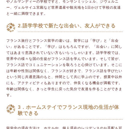
やノルマンディーの学校ですと、モンサンミッシェル、ジヴェルニ
ー、ヴェルサイユ宮殿など世界遺産や観光地を1日かけて学校の友達
と一緒に満喫できます。
2.語学学校で新たな出会い、友人ができる
フランス旅行とフランス留学の違いは、留学には「学び」と「出会
い」があることです。「学び」はもちろんですが、「出会い」に関し
てはあまり意識されていない方もいらっしゃいます。語学学校では、
世界中の様々な国の生徒がフランス語を学んでいます。そして皆が、
フランス語でコミュニケーションを取ろうと心掛けています。そこに
は年齢や性別は関係なく、フランスが好きで、フランス語を学びたい
という同じ共通意識のもと、仲間として共に学ぶのです。授業中以外
にも、アクティビティもありますので、仲良くなる機会が満載です。
年齢は関係なく、きっと学生に戻った気分で友達を作ることができま
す。
3．ホームステイでフランス現地の生活が体
験できる
留学中の滞在方法は、ホテルや、個人滞在のレジデンスのお手配も可